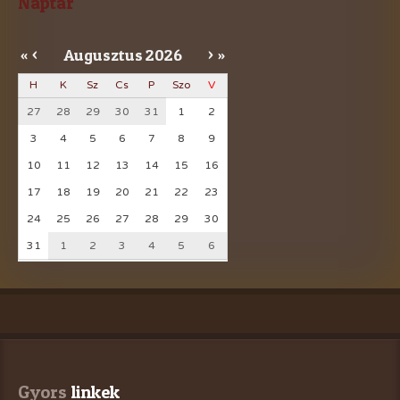
Naptár
Augusztus
2026
«
<
>
»
H
K
Sz
Cs
P
Szo
V
27
28
29
30
31
1
2
3
4
5
6
7
8
9
10
11
12
13
14
15
16
17
18
19
20
21
22
23
24
25
26
27
28
29
30
31
1
2
3
4
5
6
Gyors
 linkek