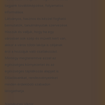
tagjaink továbbképzése, folyamatos
informálása.
Látványos, hasznos és kézzel fogható
bemutatók, tanulmányutak szervezése.
Hisszük és valljuk, hogy ha egy
városban sok szép és művelt kert van,
akkor a város többi lakója is céljának
érzi a hozzájuk való csatlakozást.
Mintegy megteremtve ezzel az
egészséges környezetet és az
egészséges táplálkozás alapjait is.
Előadásainkat, rendezvényeinket
minden érdeklődő szabadon
látogathatja.
Nagykutasi Viktor