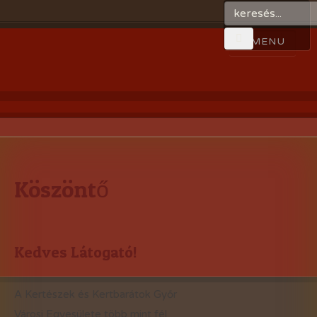
Köszöntő
Kedves Látogató!
A Kertészek és Kertbarátok Győr
Városi Egyesülete több mint fél