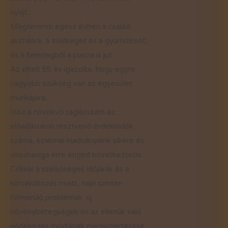
nyújt.
Megteremti egész évben a család
asztalára, a zöldséget és a gyümölcsöt,
és a feleslegből a piacra is jut.
Az eltelt 55 év igazolta, hogy egyre
nagyobb szükség van az egyesület
munkájára.
Hisz a növekvő taglétszám az
előadásokon résztvevő érdeklődők
száma, szakmai kiadványaink sikere és
visszhangja erre enged következtetni.
Célunk a szélsőséges időjárás és a
klímaváltozás miatt, napi szinten
felmerülő problémák, új
növénybetegségek és az ellenük való
védekezés módjának megismertetése,