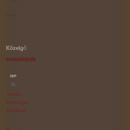
elnök
Közelgő
események
SEP
15
Jövőnk
lehetséges
táplálékai