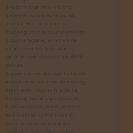
évszázada fogja össze a Győr és
környékén lakó kertészkedők, kis
árutermelők és kertbarátokat.
Közösségi életet és szakmai ismeretek
biztosítva tagjainak, és kéthetente
megrendezendő előadásaikon és
tanulmányútjain résztvevő érdeklődők
számára.
Napjainkban megint nagyon fontos lett
a kert és annak művelése. A kertet úgy
kell kialakítani, hogy az felüdülést a
hétköznapi feszültségek feloldását
biztosítsa, a kertészkedő számára és
ne a rabszolgái legyünk a kertnek.
Hisz a kert a családi események
színhelye pihenést, kikapcsolódást