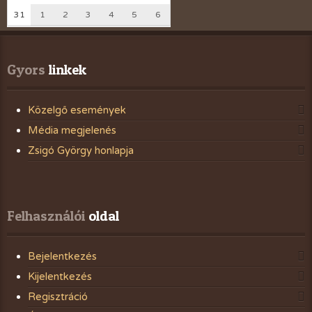
31
1
2
3
4
5
6
Gyors
 linkek
Közelgő események
Média megjelenés
Zsigó György honlapja
Felhasználói
 oldal
Bejelentkezés
Kijelentkezés
Regisztráció