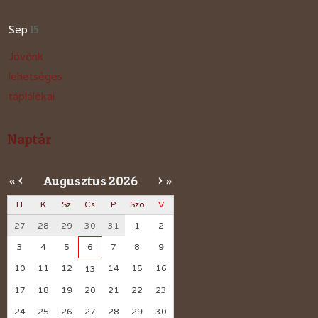
15
Sep
Jövőnk
lehetséges
táplálékai
Naptár
Augusztus
2026
«
<
>
»
H
K
Sz
Cs
P
Szo
V
27
28
29
30
31
1
2
3
4
5
6
7
8
9
10
11
12
14
15
16
13
17
18
19
20
21
22
23
24
25
26
27
28
29
30