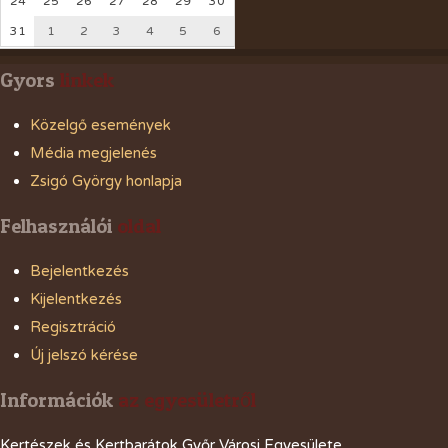
24
25
26
27
28
29
30
31
1
2
3
4
5
6
Gyors
linkek
Közelgő események
Média megjelenés
Zsigó György honlapja
Felhasználói
oldal
Bejelentkezés
Kijelentkezés
Regisztráció
Új jelszó kérése
Információk
az egyesületről
Kertészek és Kertbarátok Győr Városi Egyesülete