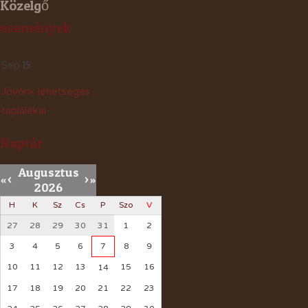
Közelgő
események
15
Sep
Jövőnk lehetséges
táplálékai
Naptár
Augusztus
«
<
>
»
2026
H
K
Sz
Cs
P
Szo
V
27
28
29
30
31
1
2
3
4
5
6
7
8
9
10
11
12
13
15
16
14
17
18
19
20
21
22
23