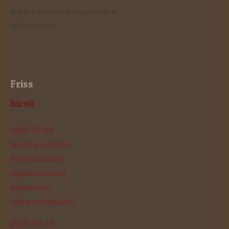
A linkre kattintva megjelenik a
dokumentum.
Friss
hírek
2026-07-29
Növényvéd.Felh.:
Körterozsdáról,
napperzselésről,
paradicsom
csúcsrothadásáról
2026-07-23