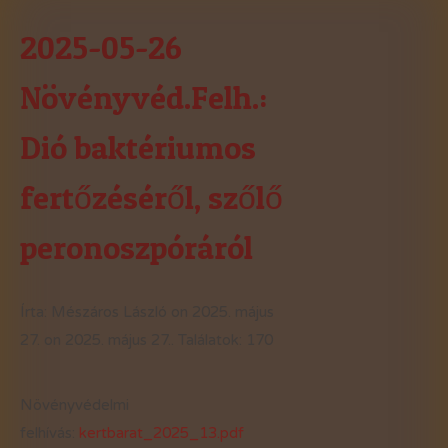
2025-05-26
Növényvéd.Felh.:
Dió baktériumos
fertőzéséről, szőlő
peronoszpóráról
Írta:
Mészáros László
on
2025. május
27.
on
2025. május 27.
.
Találatok: 170
Növényvédelmi
felhívás:
kertbarat_2025_13.pdf