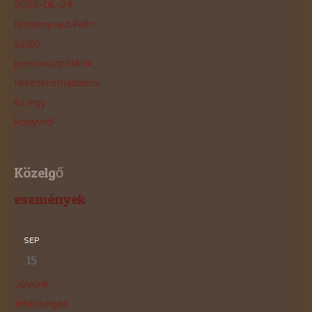
2026-06-24
Növényvéd.Felh.:
Szőlő
peronoszpóráról,
feketerothadásról
és egy
könyvről
Közelgő
események
SEP
15
Jövőnk
lehetséges