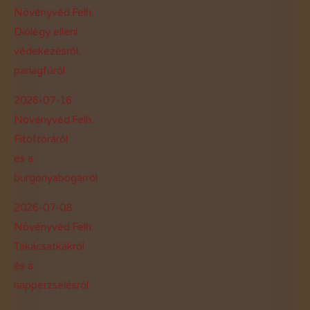
Növényvéd.Felh.:
Diólégy elleni
védekezésről,
parlagfűről
2026-07-16
Növényvéd.Felh.:
Fitoftóráról
és a
burgonyabogárról
2026-07-08
Növényvéd.Felh.:
Takácsatkákról
és a
napperzselésről