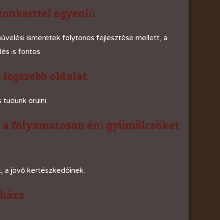
zonkerttel egyenlő.
velési ismeretek folytonos fejlesztése mellett, a
s is fontos.
 legszebb oldalát,
 tudunk örülni.
, a folyamatosan érő gyümölcsöket
, a jövő kertészkedőinek.
sháza