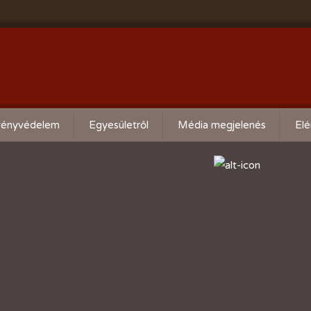
ényvédelem
Egyesületről
Média megjelenés
Elé
eti kártevő előrejelzés
Köszöntő
ális növényvédelmi teendők
Alapszabály
Bírósági beszámolók
Események beszámolói
Előadóink bemutató anyagai
Kertbarát kiadványaink