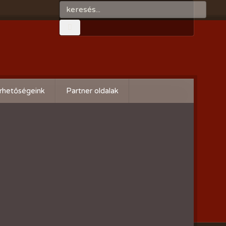
rhetőségeink
Partner oldalak
Győri gazdaboltok/Variogen Kft
Zsigó György honlapja
Kertészek és Kertbarátok
Országos Szövetsége
AgroPlus Szerviz
GAYERKERT Kft. - Szentiváni