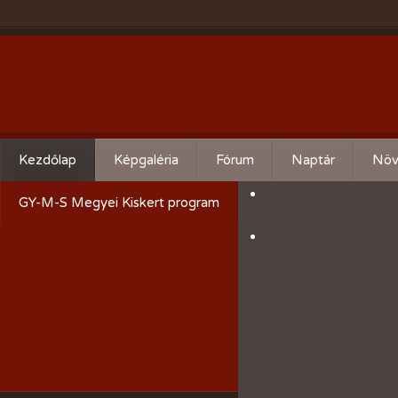
Kezdőlap
Képgaléria
Fórum
Naptár
Növ
Évente:
Cserebere
Körz
GY-M-S Megyei Kiskert program
2026-évi események
Hogyan csináld! - Kérdezz,
Aktu
felelek.
2025-évi események
Gyümölcsöskert
2024-évi események
Zöldségeskert
2023-évi események
Díszkert
2022-évi események