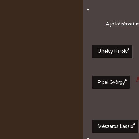
A jó közérzet m
Ujhelyy Károly
Pipei György
Mészáros László