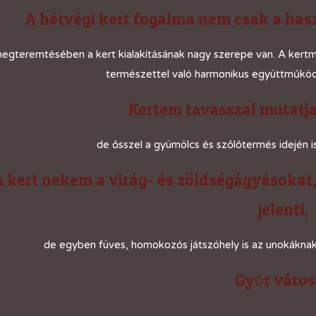
A hétvégi kert fogalma nem csak a has
egteremtésében a kert kialakításának nagy szerepe van. A kertmű
természettel való harmonikus együttműködé
Kertem tavasszal mutatja
de ősszel a gyümölcs és szőlőtermés idején is
A kert nekem a virág- és zöldségágyásokat
jelenti,
de egyben füves, homokozós játszóhely is az unokáknak
Győr váro