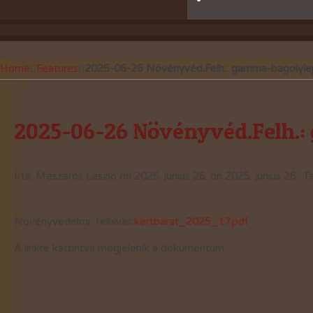
Home
Features
2025-06-26 Növényvéd.Felh.: gamma-bagolyle
2025-06-26 Növényvéd.Felh.:
Írta:
Mészáros László
on
2025. június 26.
on
2025. június 26.
.
Ta
Növényvédelmi felhívás:
kertbarat_2025_17.pdf
A linkre kattintva megjelenik a dokumentum.