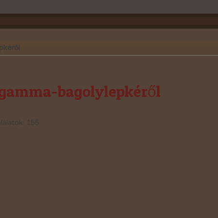
pkéről
 gamma-bagolylepkéről
lálatok: 155