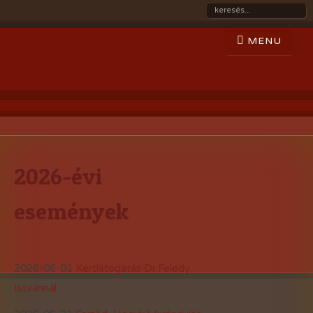
2026-évi
események
2026-06-01
Kertlátogatás Dr.Feledy
Istvánnál