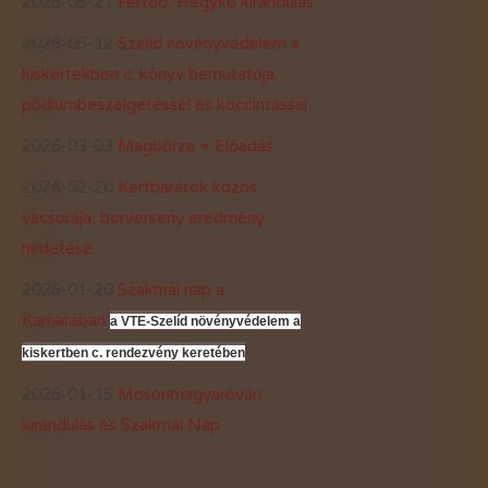
2026-05-21
Fertőd, Hegykő kirándulás
2026-05-12
Szelíd növényvédelem a
kiskertekben c. könyv bemutatója,
pódiumbeszélgetéssel és koccintással
2026-03-03
Magbörze + Előadás
2026-02-20
Kertbarátok közös
vacsorája, borverseny eredmény
hirdetése
2026-01-20
Szakmai nap a
Kamarában
a VTE-Szelíd növényvédelem a
kiskertben c. rendezvény keretében
2026-01-15
Mosonmagyaróvári
kirándulás és Szakmai Nap