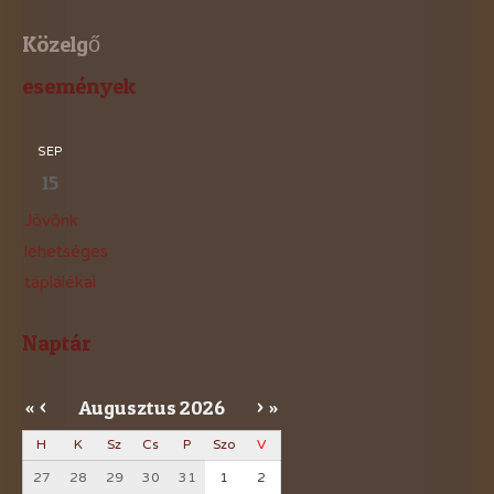
Közelgő
események
SEP
15
Jövőnk
lehetséges
táplálékai
Naptár
Augusztus
2026
«
<
>
»
H
K
Sz
Cs
P
Szo
V
27
28
29
30
31
1
2