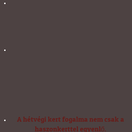
A hétvégi kert fogalma nem csak a
haszonkerttel egyenlő.