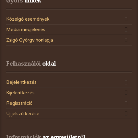
Gyors
 linkek
Közelgő események
Média megjelenés
Zsigó György honlapja
Felhasználói
 oldal
Bejelentkezés
Kijelentkezés
Regisztráció
Új jelszó kérése
Információk
 az egyesületről