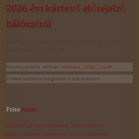
2026.évi kártevő előrejelző
hálózatról
ÍRTA:
MÉSZÁROS LÁSZLÓ
ON
2026. MÁJUS 12.
ON
2026.
MÁJUS 12.
.
TALÁLATOK: 88
Növényvédelmi felhívás:
kertbarat_2026_11.pdf
A linkre kattintva megjelenik a dokumentum.
Friss
 hírek
2026-07-29 Növényvéd.Felh.: Körterozsdáról,
napperzselésről, paradicsom csúcsrothadásáról