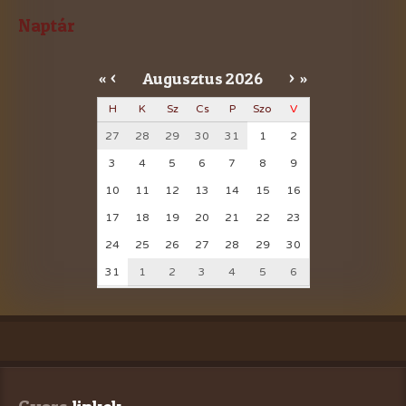
Naptár
Augusztus
2026
«
<
>
»
H
K
Sz
Cs
P
Szo
V
27
28
29
30
31
1
2
3
4
5
6
7
8
9
10
11
12
13
14
15
16
17
18
19
20
21
22
23
24
25
26
27
28
29
30
31
1
2
3
4
5
6