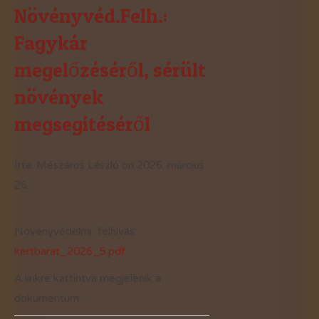
Növényvéd.Felh.:
Fagykár
megelőzéséről, sérült
növények
megsegítéséről
Írta: Mészáros László on
2026. március
26.
.
Növényvédelmi felhívás:
kertbarat_2026_5.pdf
A linkre kattintva megjelenik a
dokumentum.