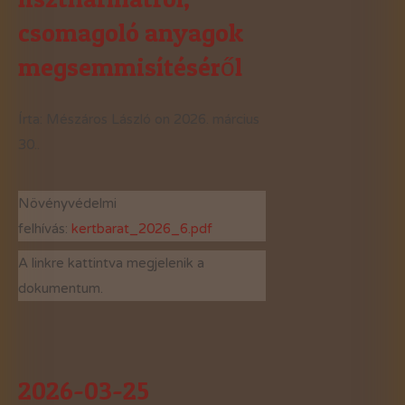
csomagoló anyagok
megsemmisítéséről
Írta: Mészáros László on
2026. március
30.
.
Növényvédelmi
felhívás:
kertbarat_2026_6.pdf
A linkre kattintva megjelenik a
dokumentum.
2026-03-25