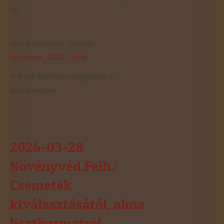
05.
.
Növényvédelmi felhívás:
kertbarat_2026_7.pdf
A linkre kattintva megjelenik a
dokumentum.
2026-03-28
Növényvéd.Felh.:
Csemeték
kiválasztásáról, alma
lisztharmatról,