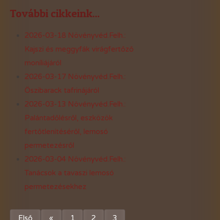
További cikkeink...
2026-03-18 Növényvéd.Felh.:
Kajszi és meggyfák virágfertőző
moníliájáról
2026-03-17 Növényvéd.Felh.:
Öszibarack tafrinájáról
2026-03-13 Növényvéd.Felh.:
Palántadőlésről, eszközök
fertőtlenítéséről, lemosó
permetezésről
2026-03-04 Növényvéd.Felh.:
Tanácsok a tavaszi lemosó
permetezésekhez
Első
«
1
2
3