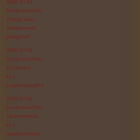
2026-07-23
Növényvéd.Felh.:
Diólégy elleni
védekezésről,
parlagfűről
2026-07-16
Növényvéd.Felh.:
Fitoftóráról
és a
burgonyabogárról
2026-07-08
Növényvéd.Felh.:
Takácsatkákról
és a
napperzselésről