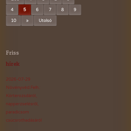
4
5
6
7
8
9
10
»
Utolsó
Friss
hírek
2026-07-29
Növényvéd.Felh.:
Körterozsdáról,
napperzselésről,
paradicsom
csúcsrothadásáról