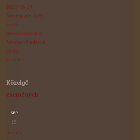
2026-06-24
Növényvéd.Felh.:
Szőlő
peronoszpóráról,
feketerothadásról
és egy
könyvről
Közelgő
események
SEP
15
Jövőnk