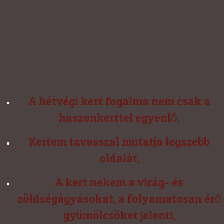
A hétvégi kert fogalma nem csak a
haszonkerttel egyenlő.
Kertem tavasszal mutatja legszebb
oldalát,
A kert nekem a virág- és
zöldségágyásokat, a folyamatosan érő
gyümölcsöket jelenti,