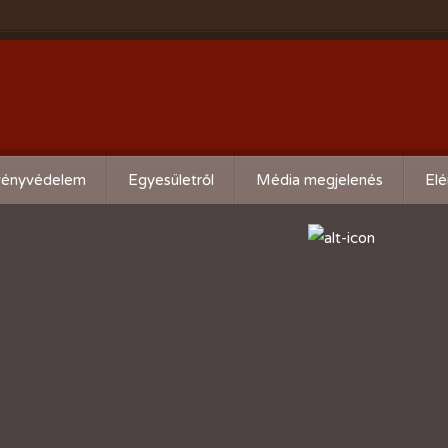
ényvédelem
Egyesületről
Média megjelenés
Elé
eti kártevő előrejelzés
Köszöntő
ális növényvédelmi teendők
Alapszabály
Bírósági beszámolók
Események beszámolói
Előadóink bemutató anyagai
Kertbarát kiadványaink