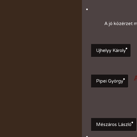
A jó közérzet m
Ujhelyy Károly
Pipei György
Mészáros László