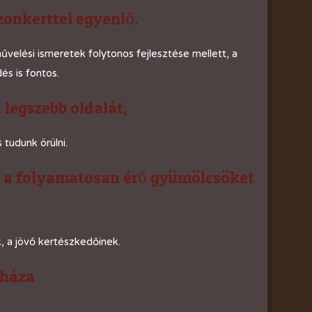
zonkerttel egyenlő.
velési ismeretek folytonos fejlesztése mellett, a
s is fontos.
 legszebb oldalát,
 tudunk örülni.
, a folyamatosan érő gyümölcsöket
, a jövő kertészkedőinek.
sháza