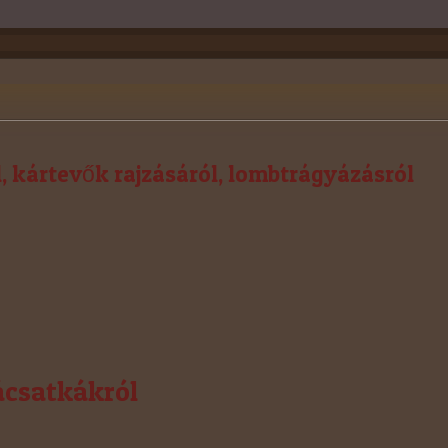
 kártevők rajzásáról, lombtrágyázásról
ácsatkákról