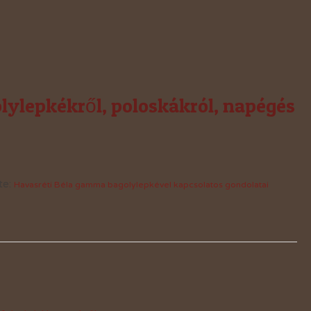
lylepkékről, poloskákról, napégés
te:
Havasréti Béla gamma bagoly
lepkével kapcsolatos gondolatai