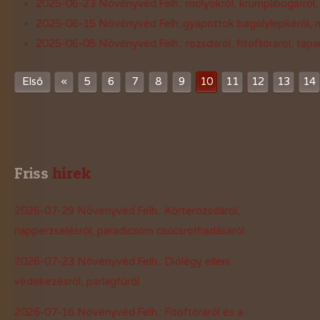
2025-06-23 Növényvéd.Felh.: molyokról, krumplibogárról, 
2025-06-15 Növényvéd.Felh.:gyapottok bagolylepkéről, n
2025-06-05 Növényvéd.Felh.: rozsdáról, fitoftóráról, tápa
«
Első
5
6
7
8
9
10
11
12
13
14
Friss
 hírek
2026-07-29 Növényvéd.Felh.: Körterozsdáról,
napperzselésről, paradicsom csúcsrothadásáról
2026-07-23 Növényvéd.Felh.: Diólégy elleni
védekezésről, parlagfűről
2026-07-16 Növényvéd.Felh.: Fitoftóráról és a