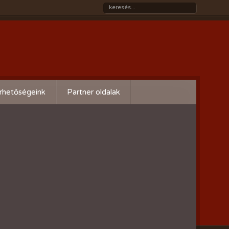
rhetőségeink
Partner oldalak
Győri gazdaboltok/Variogen Kft
Zsigó György honlapja
Kertészek és Kertbarátok
Országos Szövetsége
AgroPlus Szerviz
GAYERKERT Kft. - Szentiváni