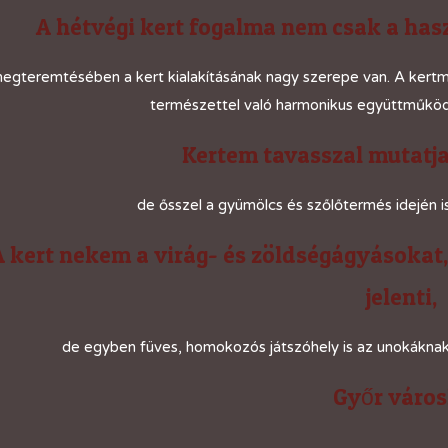
A hétvégi kert fogalma nem csak a has
egteremtésében a kert kialakításának nagy szerepe van. A kertmű
természettel való harmonikus együttműködé
Kertem tavasszal mutatja
de ősszel a gyümölcs és szőlőtermés idején is
A kert nekem a virág- és zöldségágyásokat
jelenti,
de egyben füves, homokozós játszóhely is az unokáknak
Győr váro