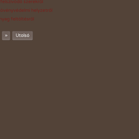
felszívódó szerekről
övényvédelmi helyzetről
nyag feltöltésről
»
Utolsó