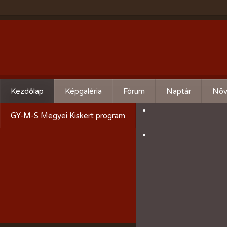
Kezdőlap
Képgaléria
Fórum
Naptár
Növ
Évente:
Cserebere
Körz
GY-M-S Megyei Kiskert program
2026-évi események
Hogyan csináld! - Kérdezz,
Aktu
felelek.
2025-évi események
Gyümölcsöskert
2024-évi események
Zöldségeskert
2023-évi események
Díszkert
2022-évi események