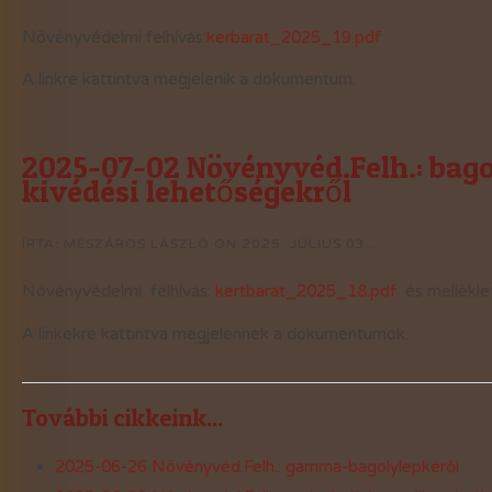
Növényvédelmi felhívás:
kerbarat_2025_19.pdf
A linkre kattintva megjelenik a dokumentum.
2025-07-02 Növényvéd.Felh.: bago
kivédési lehetőségekről
ÍRTA: MÉSZÁROS LÁSZLÓ ON
2025. JÚLIUS 03.
.
Növényvédelmi felhívás:
kertbarat_2025_18.pdf
és mellékle
A linkekre kattintva megjelennek a dokumentumok.
További cikkeink...
2025-06-26 Növényvéd.Felh.: gamma-bagolylepkéről