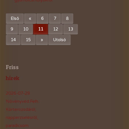
Első
«
6
7
8
9
10
11
12
13
14
15
»
Utolsó
Friss
hírek
2026-07-29
Növényvéd.Felh.:
Körterozsdáról,
napperzselésről,
paradicsom