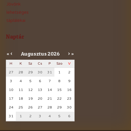
Jövőnk
lehetséges
táplálékai
Naptár
Augusztus
2026
«
<
>
»
H
K
Sz
Cs
P
Szo
V
27
28
29
30
31
1
2
3
4
5
6
7
8
9
10
11
12
13
14
15
16
17
18
19
20
21
22
23
24
25
26
27
28
29
30
31
1
2
3
4
5
6