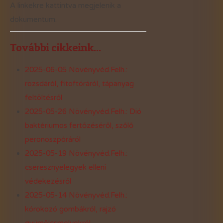
A linkekre kattintva megjelenik a
dokumentum.
További cikkeink...
2025-06-05 Növényvéd.Felh.:
rozsdáról, fitoftóráról, tápanyag
feltöltésről
2025-05-26 Növényvéd.Felh.: Dió
baktériumos fertőzéséről, szőlő
peronoszpóráról
2025-05-19 Növényvéd.Felh.:
cseresznyelegyek elleni
védekezésről
2025-05-14 Növényvéd.Felh.:
kórokozó gombákról, rajzó
gyümölcsmolyokról