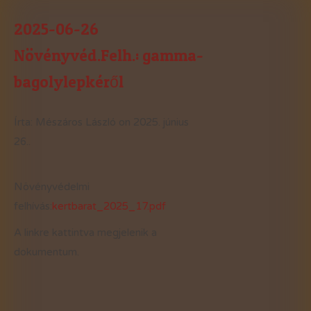
2025-06-26
Növényvéd.Felh.: gamma-
bagolylepkéről
Írta: Mészáros László on
2025. június
26.
.
Növényvédelmi
felhívás:
kertbarat_2025_17.pdf
A linkre kattintva megjelenik a
dokumentum.