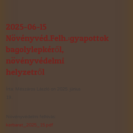
2025-06-15
Növényvéd.Felh.:gyapottok
bagolylepkéről,
növényvédelmi
helyzetről
Írta: Mészáros László on
2025. június
19.
.
Növényvédelmi felhívás:
kerbarat_2025_15.pdf