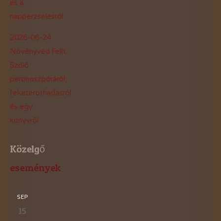
és a
napperzselésről
2026-06-24
Növényvéd.Felh.:
Szőlő
peronoszpóráról,
feketerothadásról
és egy
könyvről
Közelgő
események
SEP
15