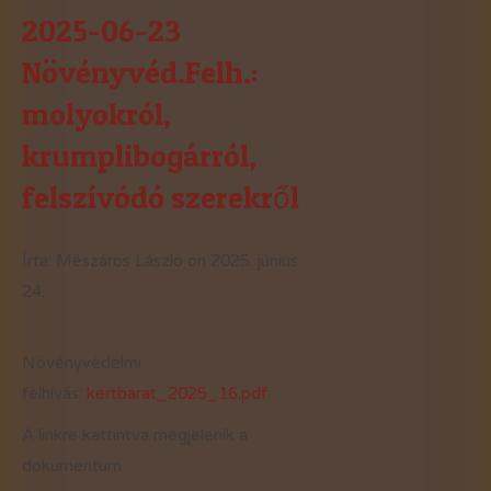
2025-06-23
Növényvéd.Felh.:
molyokról,
krumplibogárról,
felszívódó szerekről
Írta: Mészáros László on
2025. június
24.
.
Növényvédelmi
felhívás:
kertbarat_2025_16.pdf
A linkre kattintva megjelenik a
dokumentum.