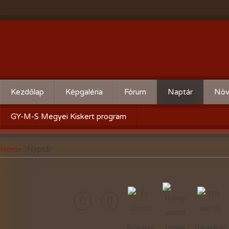
Kezdőlap
Képgaléria
Fórum
Naptár
Növ
Évente:
Cserebere
Körz
GY-M-S Megyei Kiskert program
2026-évi események
Hogyan csináld! - Kérdezz,
Aktu
Home
Naptár
felelek.
2025-évi események
Gyümölcsöskert
2024-évi események
Zöldségeskert
2023-évi események
Díszkert
2022-évi események
Év szerint
Hónap
Hét szerint