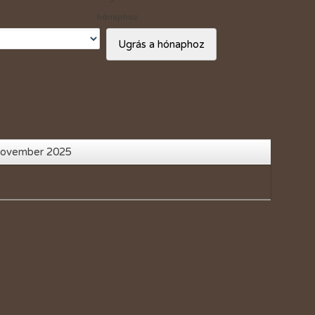
Vásárlási kedvezmények
hónaphoz
Adó 1%
Ugrás a hónaphoz
November 2025