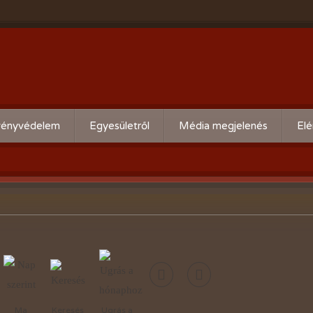
ényvédelem
Egyesületről
Média megjelenés
Elé
eti kártevő előrejelzés
Köszöntő
ális növényvédelmi teendők
Alapszabály
Bírósági beszámolók
Események beszámolói
Előadóink bemutató anyagai
Kertbarát kiadványaink
Ma
Keresés
Ugrás a