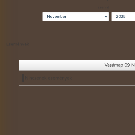
2021-évi események
szerint
2020-évi események
2019-évi események
2018-évi események
Események
2017-évi események
2016-évi események
Vasárnap 09 
2015-évi események
Nincsenek események
2014-évi események
2026-évi események