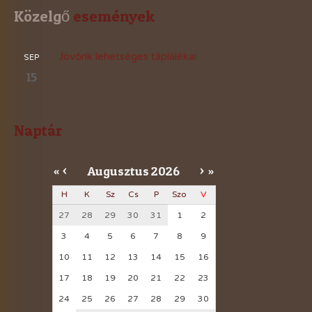
Közelgő
 események
Jövőnk lehetséges táplálékai
SEP
15
Naptár
Augusztus
2026
«
<
>
»
H
K
Sz
Cs
P
Szo
V
27
28
29
30
31
1
2
3
4
5
6
7
8
9
10
11
12
13
14
15
16
17
18
19
20
21
22
23
24
25
26
27
28
29
30