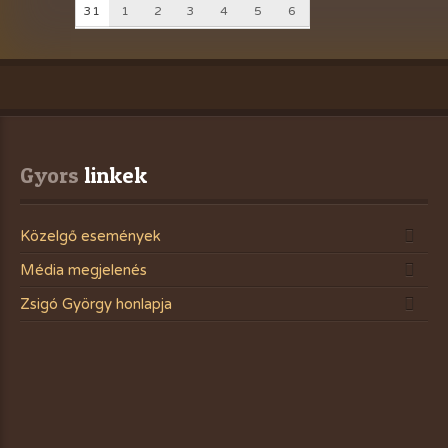
31
1
2
3
4
5
6
Gyors
 linkek
Közelgő események
Média megjelenés
Zsigó György honlapja