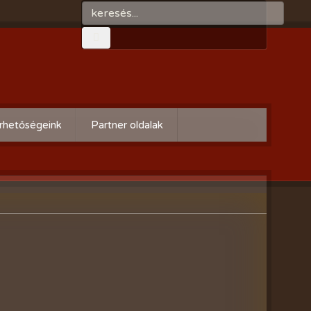
rhetőségeink
Partner oldalak
Győri gazdaboltok/Variogen Kft
Zsigó György honlapja
Kertészek és Kertbarátok
Országos Szövetsége
AgroPlus Szerviz
GAYERKERT Kft. - Szentiváni