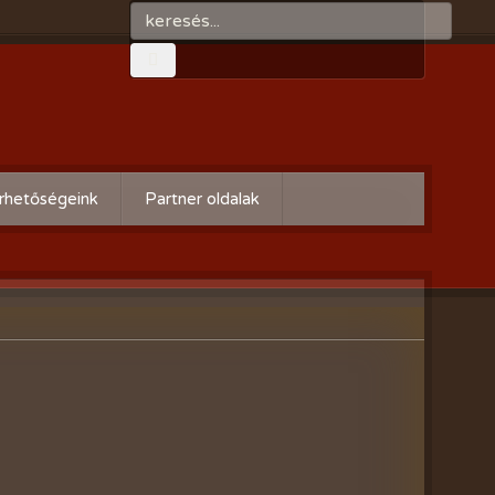
rhetőségeink
Partner oldalak
Győri gazdaboltok/Variogen Kft
Zsigó György honlapja
Kertészek és Kertbarátok
Országos Szövetsége
AgroPlus Szerviz
GAYERKERT Kft. - Szentiváni