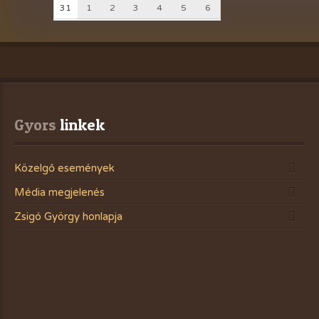
31
1
2
3
4
5
6
Gyors
 linkek
Közelgő események
Média megjelenés
Zsigó György honlapja