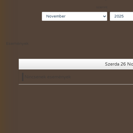
2021-évi események
szerint
2020-évi események
2019-évi események
2018-évi események
Események
2017-évi események
2016-évi események
Szerda 26 N
2015-évi események
Nincsenek események
2014-évi események
2026-évi események