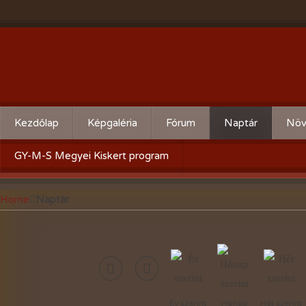
Kezdőlap
Képgaléria
Fórum
Naptár
Növ
Évente:
Cserebere
Körz
GY-M-S Megyei Kiskert program
2026-évi események
Hogyan csináld! - Kérdezz,
Aktu
Home
Naptár
felelek.
2025-évi események
Gyümölcsöskert
2024-évi események
Zöldségeskert
2023-évi események
Díszkert
2022-évi események
Év szerint
Hónap
Hét szerint