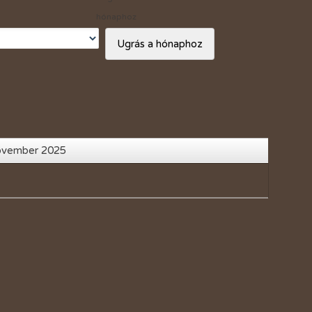
Vásárlási kedvezmények
hónaphoz
Adó 1%
Ugrás a hónaphoz
ovember 2025