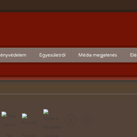
ényvédelem
Egyesületről
Média megjelenés
Elé
eti kártevő előrejelzés
Köszöntő
ális növényvédelmi teendők
Alapszabály
Bírósági beszámolók
Események beszámolói
Előadóink bemutató anyagai
Kertbarát kiadványaink
Ma
Keresés
Ugrás a