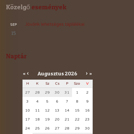
Közelgő
 események
Jövőnk lehetséges táplálékai
SEP
15
Naptár
Augusztus
2026
«
<
>
»
H
K
Sz
Cs
P
Szo
V
27
28
29
30
31
1
2
3
4
5
6
7
8
9
10
11
12
13
14
15
16
17
18
19
20
21
22
23
24
25
26
27
28
29
30