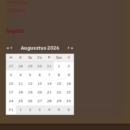
lehetséges
táplálékai
Naptár
Augusztus
2026
«
<
>
»
H
K
Sz
Cs
P
Szo
V
27
28
29
30
31
1
2
3
4
5
6
7
8
9
10
11
12
13
14
15
16
17
18
19
20
21
22
23
24
25
26
27
28
29
30
31
1
2
3
4
5
6