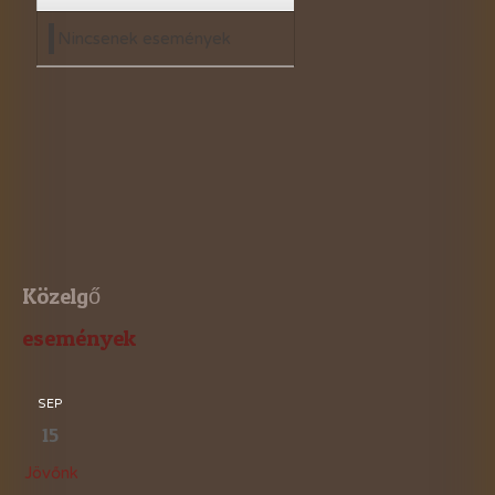
Nincsenek események
Közelgő
események
SEP
15
Jövőnk