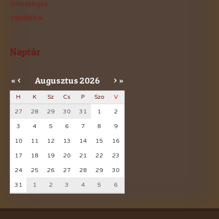
lehetséges
táplálékai
Naptár
Augusztus
2026
«
<
>
»
H
K
Sz
Cs
P
Szo
V
27
28
29
30
31
1
2
3
4
5
6
7
8
9
10
11
12
13
14
15
16
17
18
19
20
21
22
23
24
25
26
27
28
29
30
31
1
2
3
4
5
6