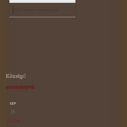
Nincsenek események
Közelgő
események
SEP
15
Jövőnk