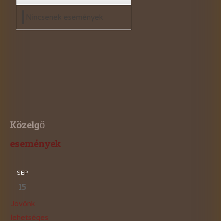
Nincsenek események
Közelgő
események
SEP
15
Jövőnk
lehetséges