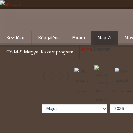
Kezdőlap
Képgaléria
Fórum
Naptár
Növ
Home
Naptár
Évente:
Cserebere
Körz
GY-M-S Megyei Kiskert program
2026-évi események
Hogyan csináld! - Kérdezz,
Aktu
felelek.
2025-évi események
Gyümölcsöskert
2024-évi események
Év szerint
Hónap
Hét szerint
Zöldségeskert
2023-évi események
szerint
Díszkert
2022-évi események
2021-évi események
2020-évi események