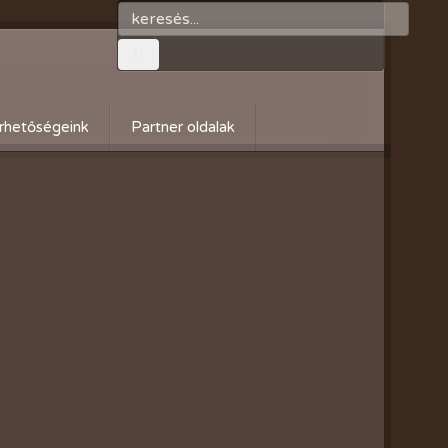
rhetőségeink
Partner oldalak
Győri gazdaboltok/Variogen Kft
Zsigó György honlapja
Kertészek és Kertbarátok
Országos Szövetsége
AgroPlus Szerviz
GAYERKERT Kft. - Szentiváni
kertcentrum
Flowers Virág Nagy és