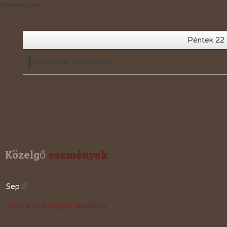
Események
2019-évi események
2018-évi események
Péntek 22
2017-évi események
Nincsenek események
2016-évi események
2015-évi események
2014-évi események
2026-évi események
Közelgő
 események
15
Sep
Jövőnk lehetséges táplálékai