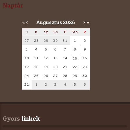
Naptár
Augusztus
2026
«
<
>
»
H
K
Sz
Cs
P
Szo
V
27
28
29
30
31
1
2
3
4
5
6
7
8
9
10
11
12
13
14
16
15
17
18
19
20
21
22
23
24
25
26
27
28
29
30
31
1
2
3
4
5
6
Gyors
 linkek