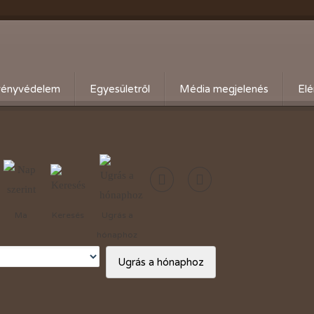
ényvédelem
Egyesületről
Média megjelenés
Elé
eti kártevő előrejelzés
Köszöntő
ális növényvédelmi teendők
Alapszabály
Bírósági beszámolók
Események beszámolói
Ma
Keresés
Ugrás a
Előadóink bemutató anyagai
hónaphoz
Kertbarát kiadványaink
Ugrás a hónaphoz
Vásárlási kedvezmények
Adó 1%