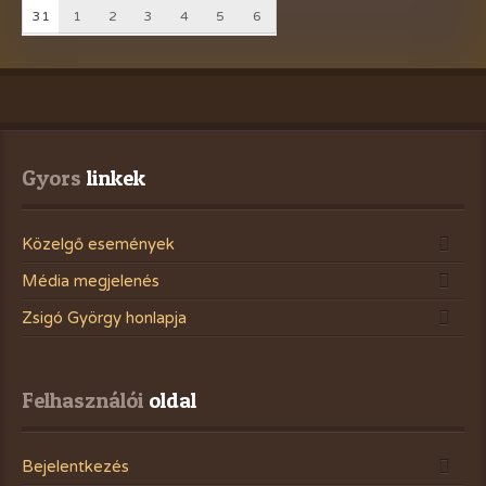
31
1
2
3
4
5
6
Gyors
 linkek
Közelgő események
Média megjelenés
Zsigó György honlapja
Felhasználói
 oldal
Bejelentkezés