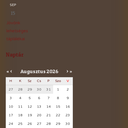
SEP
15
Jövőnk
lehetséges
táplálékai
Naptár
Augusztus
2026
«
<
>
»
H
K
Sz
Cs
P
Szo
V
27
28
29
30
31
1
2
3
4
5
6
7
8
9
10
11
12
13
14
15
16
17
18
19
20
21
22
23
24
25
26
27
28
29
30