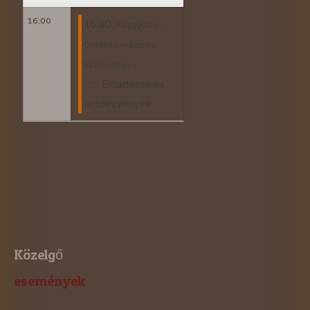
16:00
16:30
Közgyűlés -
Öntözési módok a
házikertben
:: Előadások és
rendezvények
Közelgő
események