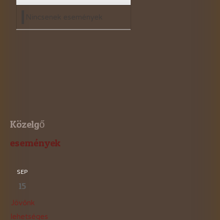
Nincsenek események
Közelgő
események
SEP
15
Jövőnk
lehetséges