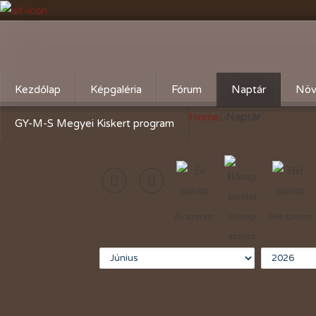
Kezdőlap
Képgaléria
Fórum
Naptár
Növ
Home
Naptár
Évente:
Cserebere
Körz
GY-M-S Megyei Kiskert program
2026-évi események
Hogyan csináld! - Kérdezz,
Aktu
felelek.
2025-évi események
Gyümölcsöskert
2024-évi események
Év szerint
Hónap
Hét szerint
Zöldségeskert
2023-évi események
szerint
Díszkert
2022-évi események
2021-évi események
2020-évi események