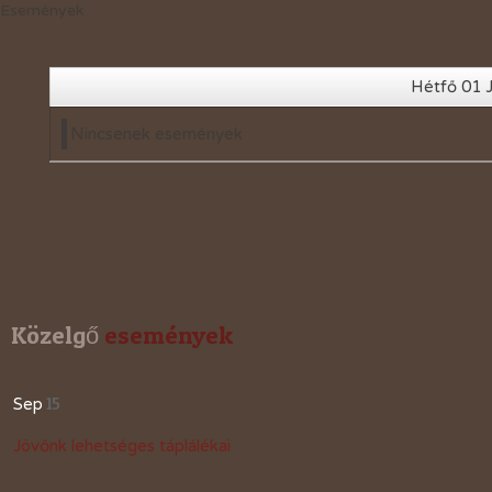
Események
2019-évi események
2018-évi események
Hétfő 01 
2017-évi események
Nincsenek események
2016-évi események
2015-évi események
2014-évi események
2026-évi események
Közelgő
 események
15
Sep
Jövőnk lehetséges táplálékai