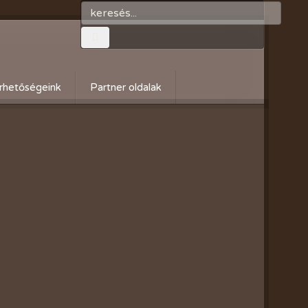
rhetőségeink
Partner oldalak
Győri gazdaboltok/Variogen Kft
Zsigó György honlapja
Kertészek és Kertbarátok
Országos Szövetsége
AgroPlus Szerviz
GAYERKERT Kft. - Szentiváni
kertcentrum
Flowers Virág Nagy és