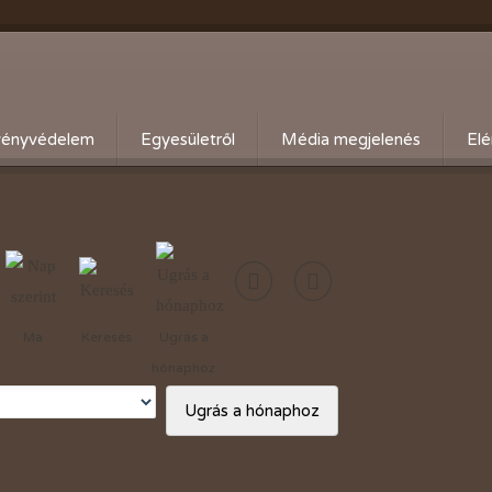
ényvédelem
Egyesületről
Média megjelenés
Elé
eti kártevő előrejelzés
Köszöntő
ális növényvédelmi teendők
Alapszabály
Bírósági beszámolók
Események beszámolói
Ma
Keresés
Ugrás a
Előadóink bemutató anyagai
hónaphoz
Kertbarát kiadványaink
Ugrás a hónaphoz
Vásárlási kedvezmények
Adó 1%