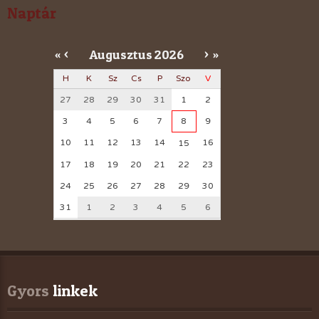
Naptár
Augusztus
2026
«
<
>
»
H
K
Sz
Cs
P
Szo
V
27
28
29
30
31
1
2
3
4
5
6
7
8
9
10
11
12
13
14
16
15
17
18
19
20
21
22
23
24
25
26
27
28
29
30
31
1
2
3
4
5
6
Gyors
 linkek