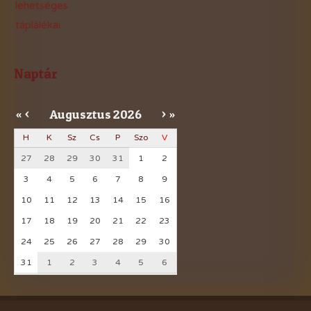
lehetséges
táplálékai
Naptár
Augusztus
2026
«
<
>
»
H
K
Sz
Cs
P
Szo
V
27
28
29
30
31
1
2
3
4
5
6
7
8
9
10
11
12
13
14
15
16
17
18
19
20
21
22
23
24
25
26
27
28
29
30
31
1
2
3
4
5
6