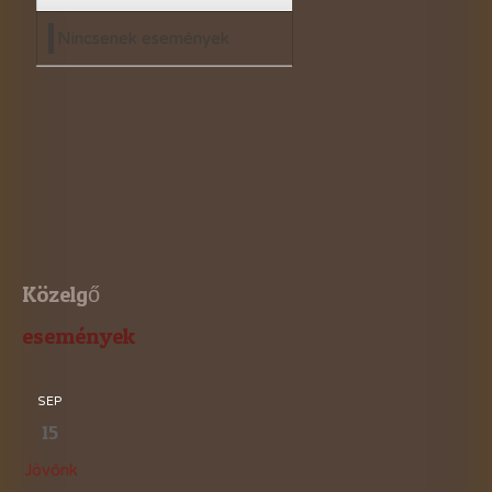
Nincsenek események
Közelgő
események
SEP
15
Jövőnk