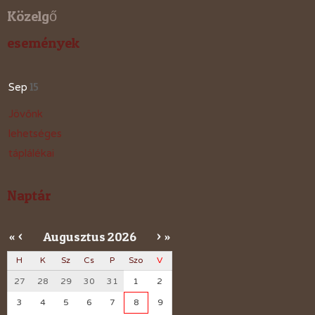
Közelgő
események
15
Sep
Jövőnk
lehetséges
táplálékai
Naptár
Augusztus
2026
«
<
>
»
H
K
Sz
Cs
P
Szo
V
27
28
29
30
31
1
2
3
4
5
6
7
8
9