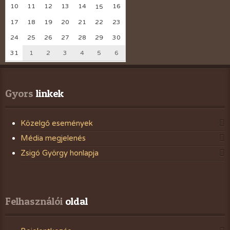
10
11
12
13
14
16
15
17
18
19
20
21
22
23
24
25
26
27
28
29
30
31
1
2
3
4
5
6
Gyors
 linkek
Közelgő események
Média megjelenés
Zsigó György honlapja
Felhasználói
 oldal