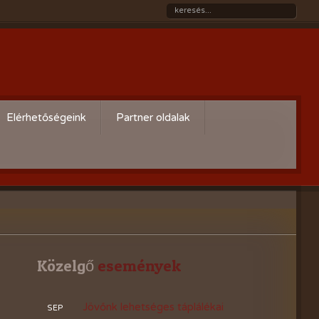
Elérhetőségeink
Partner oldalak
Győri gazdaboltok/Variogen Kft
Zsigó György honlapja
Kertészek és Kertbarátok
Országos Szövetsége
AgroPlus Szerviz
Közelgő
 események
GAYERKERT Kft. - Szentiváni
Jövőnk lehetséges táplálékai
SEP
kertcentrum