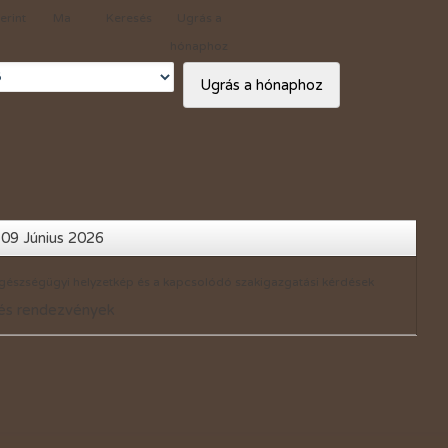
erint
Ma
Keresés
Ugrás a
Adó 1%
hónaphoz
Ugrás a hónaphoz
09 Június 2026
észségügyi helyzetkép és a kapcsolódó szakigazgatási kérdések
és rendezvények