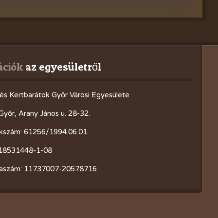
ációk
 az egyesületről
és Kertbarátok Győr Városi Egyesülete
Győr, Arany János u. 28-32.
kszám: 61256/1994.06.01.
18531448-1-08
aszám: 11737007-20578716