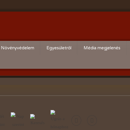
Növényvédelem
Egyesületről
Média megjelenés
Körzeti kártevő előrejelzés
Köszöntő
,
Aktuális növényvédelmi teendők
Alapszabály
Bírósági beszámolók
Események beszámolói
Előadóink bemutató anyagai
Kertbarát kiadványaink
Vásárlási kedvezmények