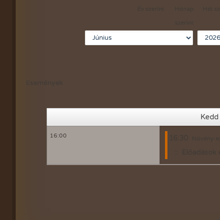
Év szerint
Hónap
Hét sz
2020-évi események
szerint
2019-évi események
2018-évi események
2017-évi események
Események
2016-évi események
2015-évi események
Kedd 
2014-évi események
16:00
16:30
Növény-eg
:: Előadások 
2026-évi események