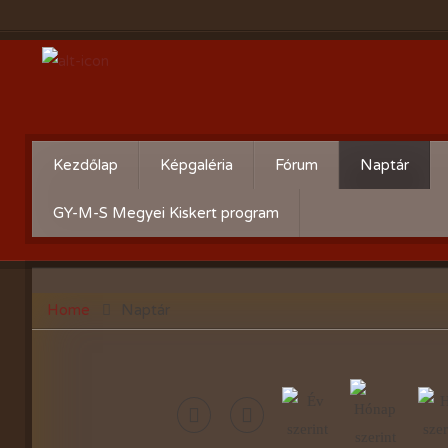
Kezdőlap
Képgaléria
Fórum
Naptár
Évente:
Cserebere
GY-M-S Megyei Kiskert program
2026-évi események
Hogyan csináld! - Kérdezz
felelek.
2025-évi események
Home
Naptár
Gyümölcsöskert
2024-évi események
Zöldségeskert
2023-évi események
Díszkert
2022-évi események
2021-évi események