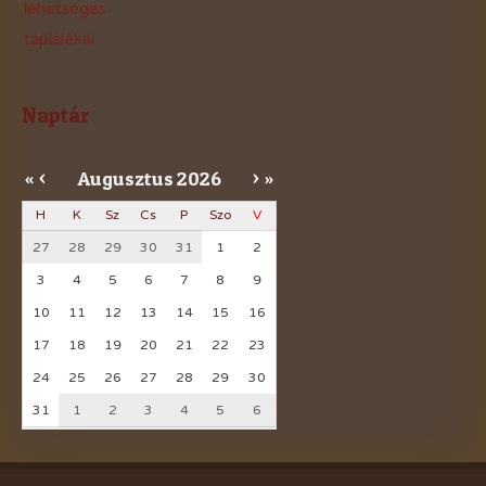
lehetséges
táplálékai
Naptár
Augusztus
2026
«
<
>
»
H
K
Sz
Cs
P
Szo
V
27
28
29
30
31
1
2
3
4
5
6
7
8
9
10
11
12
13
14
15
16
17
18
19
20
21
22
23
24
25
26
27
28
29
30
31
1
2
3
4
5
6