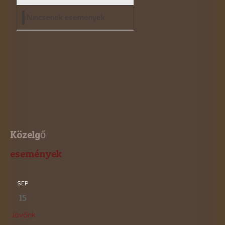
Nincsenek események
Közelgő
események
SEP
15
Jövőnk