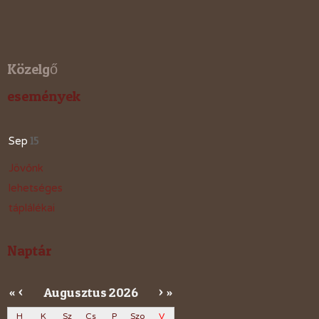
Közelgő
események
15
Sep
Jövőnk
lehetséges
táplálékai
Naptár
Augusztus
2026
«
<
>
»
H
K
Sz
Cs
P
Szo
V