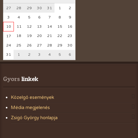
27
28
29
30
31
1
2
3
4
5
6
7
8
9
10
11
12
13
14
15
16
18
19
20
21
22
23
17
24
25
26
27
28
29
30
31
1
2
3
4
5
6
Gyors
 linkek
Közelgő események
Média megjelenés
Zsigó György honlapja