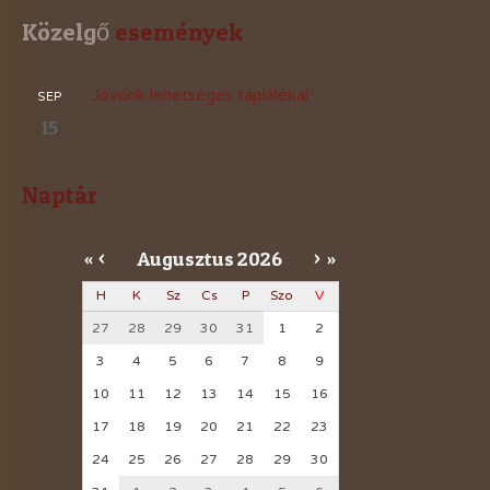
Közelgő
 események
Jövőnk lehetséges táplálékai
SEP
15
Naptár
Augusztus
2026
«
<
>
»
H
K
Sz
Cs
P
Szo
V
27
28
29
30
31
1
2
3
4
5
6
7
8
9
10
11
12
13
14
15
16
17
18
19
20
21
22
23
24
25
26
27
28
29
30