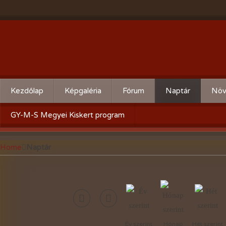
Kezdőlap
Képgaléria
Fórum
Naptár
Növ
Évente:
Cserebere
Körz
GY-M-S Megyei Kiskert program
2026-évi események
Hogyan csináld! - Kérdezz,
Aktu
Home
Naptár
felelek.
2025-évi események
Gyümölcsöskert
2024-évi események
Zöldségeskert
2023-évi események
Díszkert
2022-évi események
Év szerint
Hónap
Hét szerint