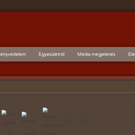
ényvédelem
Egyesületről
Média megjelenés
Elé
eti kártevő előrejelzés
Köszöntő
ális növényvédelmi teendők
Alapszabály
Bírósági beszámolók
Események beszámolói
Előadóink bemutató anyagai
Kertbarát kiadványaink
Ma
Keresés
Ugrás a