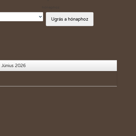
Vásárlási kedvezmények
hónaphoz
Adó 1%
Ugrás a hónaphoz
 Június 2026