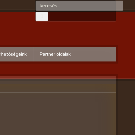
rhetőségeink
Partner oldalak
Győri gazdaboltok/Variogen Kft
Zsigó György honlapja
Kertészek és Kertbarátok
Országos Szövetsége
AgroPlus Szerviz
GAYERKERT Kft. - Szentiváni