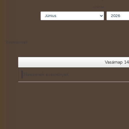
2021-évi események
szerint
2020-évi események
2019-évi események
2018-évi események
Események
2017-évi események
2016-évi események
Vasárnap 14
2015-évi események
Nincsenek események
2014-évi események
2026-évi események