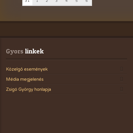
31
1
2
3
4
5
6
Gyors
 linkek
Közelgő események
Média megjelenés
Zsigó György honlapja