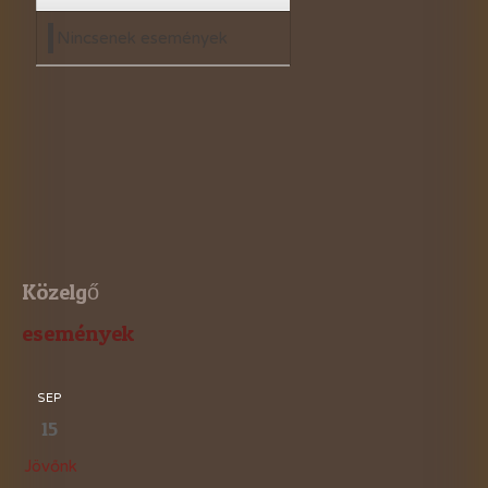
Nincsenek események
Közelgő
események
SEP
15
Jövőnk