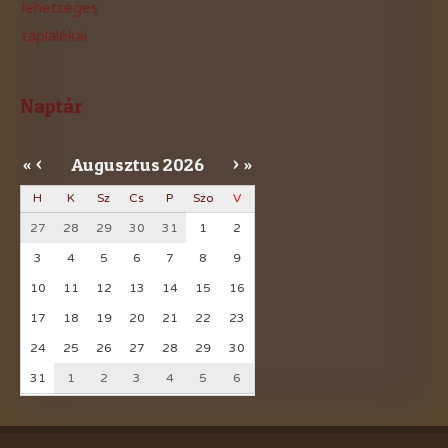
lehetséges
táplálékai
Naptár
Augusztus
2026
«
<
>
»
H
K
Sz
Cs
P
Szo
V
27
28
29
30
31
1
2
3
4
5
6
7
8
9
10
11
12
13
14
15
16
17
18
19
20
21
22
23
24
25
26
27
28
29
30
31
1
2
3
4
5
6