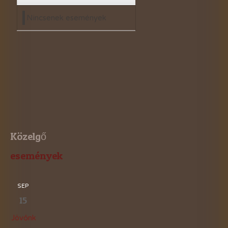
Nincsenek események
Közelgő
események
SEP
15
Jövőnk