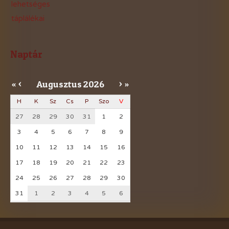
lehetséges
táplálékai
Naptár
Augusztus
2026
«
<
>
»
H
K
Sz
Cs
P
Szo
V
27
28
29
30
31
1
2
3
4
5
6
7
8
9
10
11
12
13
14
15
16
17
18
19
20
21
22
23
24
25
26
27
28
29
30
31
1
2
3
4
5
6