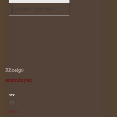
Nincsenek események
Közelgő
események
SEP
15
Jövőnk