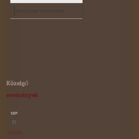
Nincsenek események
Közelgő
események
SEP
15
Jövőnk