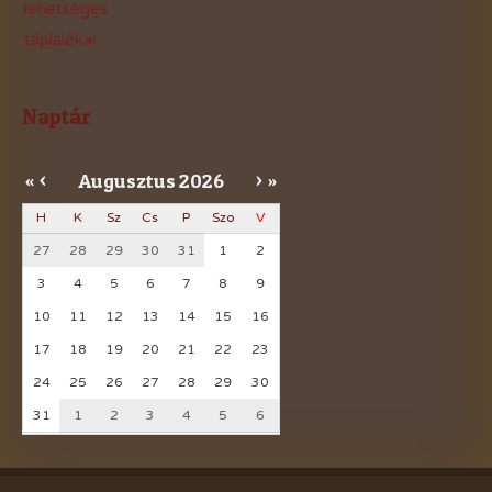
lehetséges
táplálékai
Naptár
Augusztus
2026
«
<
>
»
H
K
Sz
Cs
P
Szo
V
27
28
29
30
31
1
2
3
4
5
6
7
8
9
10
11
12
13
14
15
16
17
18
19
20
21
22
23
24
25
26
27
28
29
30
31
1
2
3
4
5
6