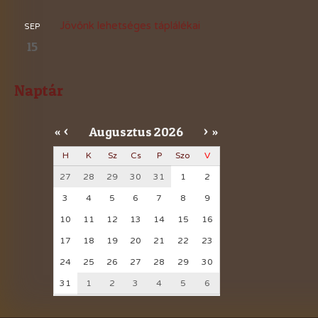
Jövőnk lehetséges táplálékai
SEP
15
Naptár
Augusztus
2026
«
<
>
»
H
K
Sz
Cs
P
Szo
V
27
28
29
30
31
1
2
3
4
5
6
7
8
9
10
11
12
13
14
15
16
17
18
19
20
21
22
23
24
25
26
27
28
29
30
31
1
2
3
4
5
6