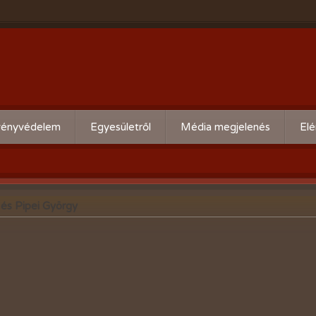
ényvédelem
Egyesületről
Média megjelenés
Elé
eti kártevő előrejelzés
Köszöntő
ális növényvédelmi teendők
Alapszabály
 és Pipei György
Bírósági beszámolók
Események beszámolói
Előadóink bemutató anyagai
Kertbarát kiadványaink