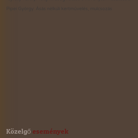
2021-évi események
Pipei György: Ásás nélküli kertművelés, mulcsozás
2020-évi események
2019-évi események
2018-évi események
2017-évi események
2016-évi események
2015-évi események
2014-évi események
2026-évi események
Közelgő
 események