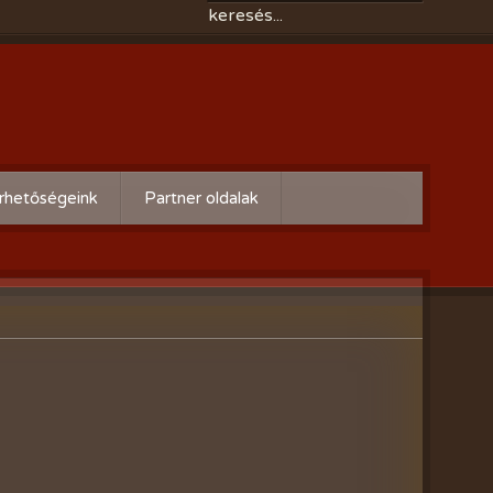
rhetőségeink
Partner oldalak
Győri gazdaboltok/Variogen Kft
Zsigó György honlapja
Kertészek és Kertbarátok
Országos Szövetsége
AgroPlus Szerviz
GAYERKERT Kft. - Szentiváni