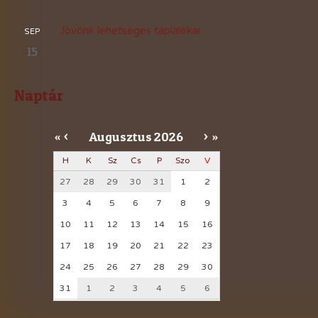
Jövőnk lehetséges táplálékai
SEP
15
Naptár
Augusztus
2026
«
<
>
»
H
K
Sz
Cs
P
Szo
V
27
28
29
30
31
1
2
3
4
5
6
7
8
9
10
11
12
13
14
15
16
17
18
19
20
21
22
23
24
25
26
27
28
29
30
31
1
2
3
4
5
6