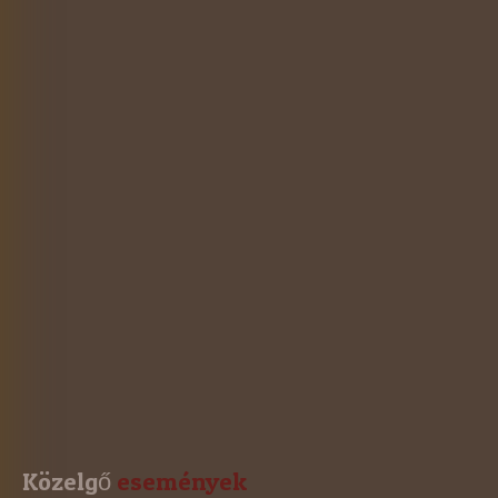
2021-évi események
2020-évi események
2019-évi események
2018-évi események
2017-évi események
2016-évi események
2015-évi események
2014-évi események
2026-évi események
Közelgő
 események