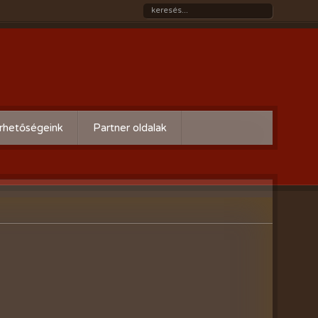
rhetőségeink
Partner oldalak
Győri gazdaboltok/Variogen Kft
Zsigó György honlapja
Kertészek és Kertbarátok
Országos Szövetsége
AgroPlus Szerviz
GAYERKERT Kft. - Szentiváni