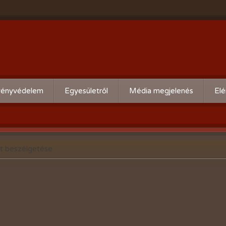
ényvédelem
Egyesületről
Média megjelenés
Elé
eti kártevő előrejelzés
Köszöntő
ális növényvédelmi teendők
Alapszabály
tt beszélgetése
Bírósági beszámolók
Események beszámolói
Előadóink bemutató anyagai
Kertbarát kiadványaink