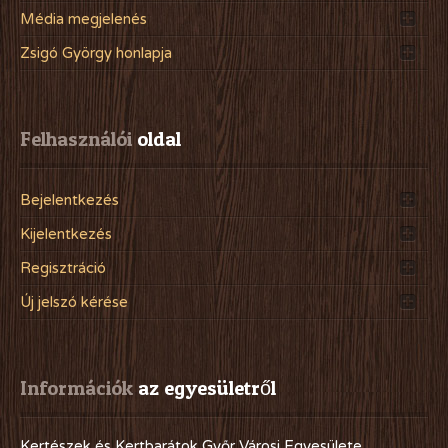
Média megjelenés
Zsigó György honlapja
Felhasználói
 oldal
Bejelentkezés
Kijelentkezés
Regisztráció
Új jelszó kérése
Információk
 az egyesületről
Kertészek és Kertbarátok Győr Városi Egyesülete