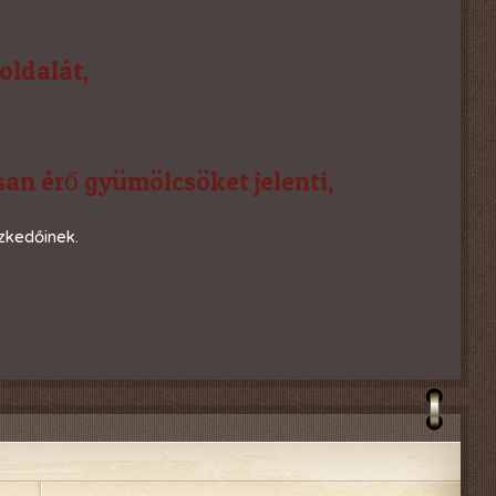
oldalát,
an érő gyümölcsöket jelenti,
zkedőinek.