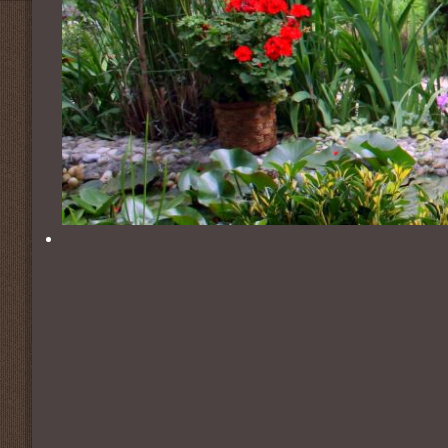
2020-évi események
2019-évi események
2018-évi események
2017-évi események
2016-évi események
2015-évi események
2014-évi események
2026-évi események