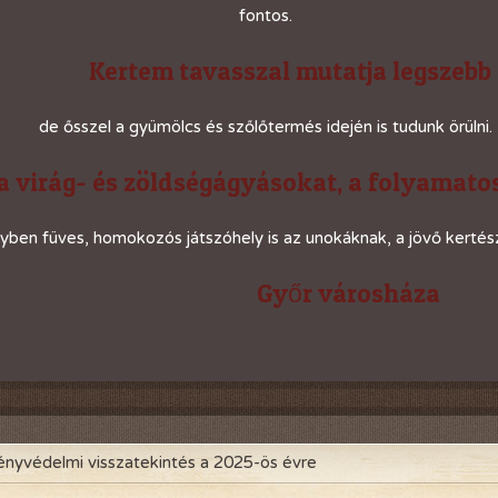
fontos.
Kertem tavasszal mutatja legszebb 
de ősszel a gyümölcs és szőlőtermés idején is tudunk örülni.
a virág- és zöldségágyásokat, a folyamatos
yben füves, homokozós játszóhely is az unokáknak, a jövő kertés
Győr városháza
nyvédelmi visszatekintés a 2025-ös évre