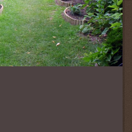
Flowers Virág Nagy és
Kiskereskedés
Fészek Kert Kertészeti
Szakáruház
GYŐRKERT Parképítő Kft