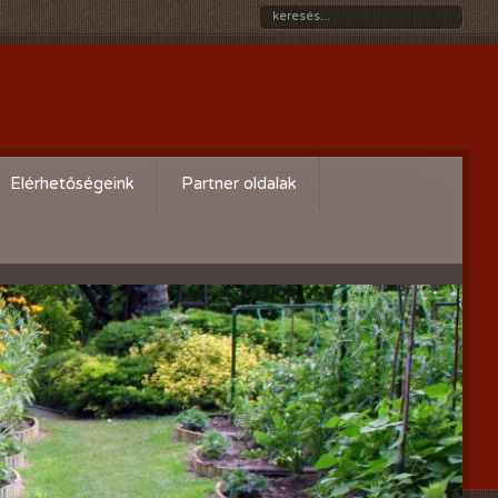
Elérhetőségeink
Partner oldalak
Győri gazdaboltok/Variogen Kft
Zsigó György honlapja
Kertészek és Kertbarátok
Országos Szövetsége
AgroPlus Szerviz
GAYERKERT Kft. - Szentiváni
kertcentrum