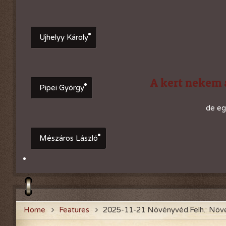
Ujhelyy Károly
A kert nekem 
Pipei György
de eg
Mészáros László
Home
Features
2025-11-21 Növényvéd.Felh.: Növé