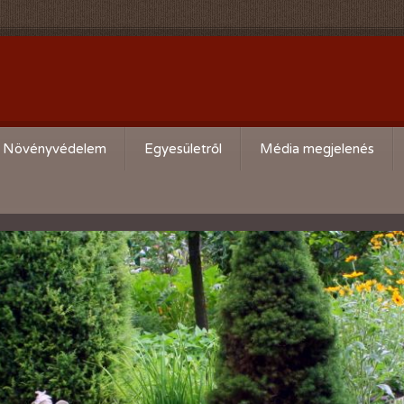
Növényvédelem
Egyesületről
Média megjelenés
Körzeti kártevő előrejelzés
Köszöntő
,
Aktuális növényvédelmi teendők
Alapszabály
Bírósági beszámolók
Események beszámolói
Előadóink bemutató anyagai
Kertbarát kiadványaink
Vásárlási kedvezmények