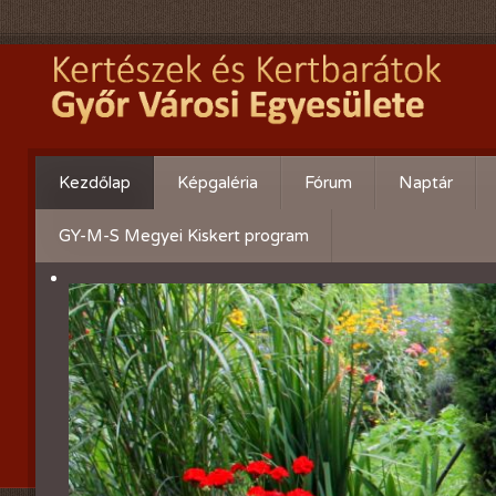
Kezdőlap
Képgaléria
Fórum
Naptár
Évente:
Cserebere
GY-M-S Megyei Kiskert program
2026-évi események
Hogyan csináld! - Kérdezz
felelek.
2025-évi események
Gyümölcsöskert
2024-évi események
Zöldségeskert
2023-évi események
Díszkert
2022-évi események
2021-évi események