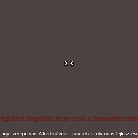
égi kert fogalma nem csak a haszonkerttel
nagy szerepe van. A kertművelési ismeretek folytonos fejlesztés