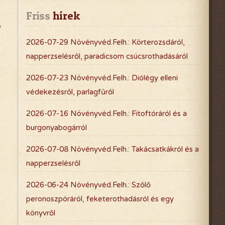
Friss
 hírek
s
2026-07-29 Növényvéd.Felh.: Körterozsdáról,
napperzselésről, paradicsom csúcsrothadásáról
2026-07-23 Növényvéd.Felh.: Diólégy elleni
védekezésről, parlagfűről
2026-07-16 Növényvéd.Felh.: Fitoftóráról és a
burgonyabogárról
2026-07-08 Növényvéd.Felh.: Takácsatkákról és a
napperzselésről
2026-06-24 Növényvéd.Felh.: Szőlő
peronoszpóráról, feketerothadásról és egy
könyvről