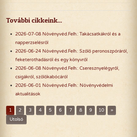
További cikkeink...
2026-07-08 Növényvéd.Felh.: Takácsatkákról és a
napperzselésről
2026-06-24 Növényvéd.Felh.: Szőlő peronoszpóráról,
feketerothadásról és egy könyvről
2026-06-08 Növényvéd.Felh.: Cseresznyelégyről,
csigákról, szőlőkabócáról
2026-06-01 Növényvéd.Felh.: Növényvédelmi
aktualitások
»
1
2
3
4
5
6
7
8
9
10
Utolsó