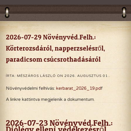
2026-07-29 Növényvéd.Felh.:
Körterozsdáról, napperzselésről,
paradicsom csúcsrothadásáról
ÍRTA: MÉSZÁROS LÁSZLÓ ON
2026. AUGUSZTUS 01.
.
Növényvédelmi felhívás:
kerbarat_2026_19.pd
f
A linkre kattintva megjelenik a dokumentum.
2026-07-23 Növényvéd.Felh.:
Diólégy elleni védekezésről,