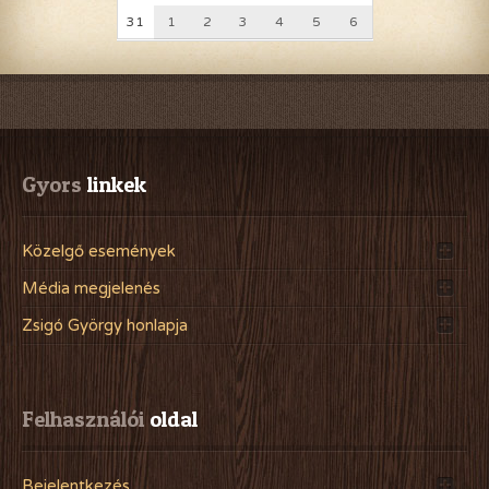
31
1
2
3
4
5
6
Gyors
 linkek
Közelgő események
Média megjelenés
Zsigó György honlapja
Felhasználói
 oldal
Bejelentkezés