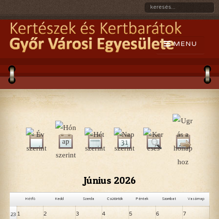
Június 2026
Hétfő
Kedd
Szerda
Csütörtök
Péntek
Szombat
Vasárnap
1
2
3
4
5
6
7
23