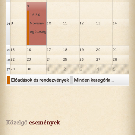
9
16:30
Növény-
8
10
11
12
13
14
24
egészség
...
15
16
17
18
19
20
21
25
22
23
24
25
26
27
28
26
1
2
3
4
5
29
30
27
Előadások és rendezvények
Minden kategória ...
Közelgő
 események