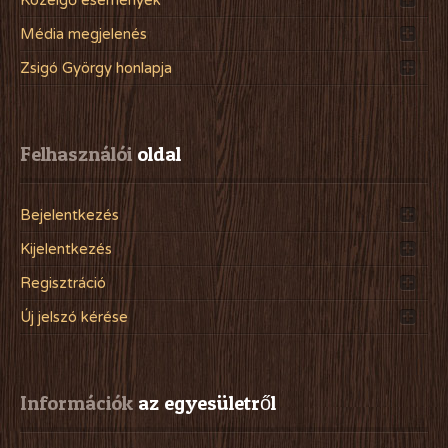
Közelgő események
Média megjelenés
Zsigó György honlapja
Felhasználói
 oldal
Bejelentkezés
Kijelentkezés
Regisztráció
Új jelszó kérése
Információk
 az egyesületről