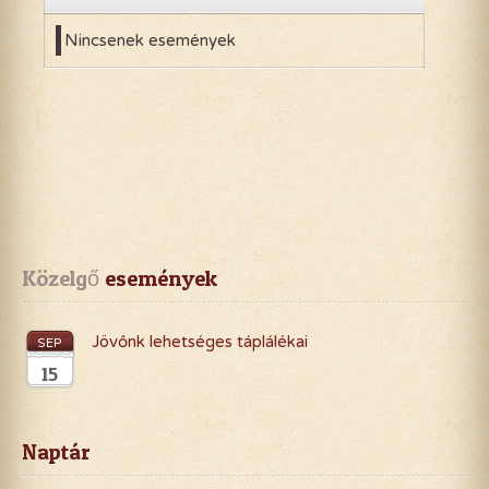
Nincsenek események
Közelgő
 események
Jövőnk lehetséges táplálékai
SEP
15
Naptár