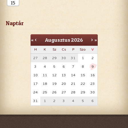
15
Naptár
Augusztus
2026
«
<
>
»
H
K
Sz
Cs
P
Szo
V
27
28
29
30
31
1
2
3
4
5
6
7
8
9
10
11
12
13
14
15
16
17
18
19
20
21
22
23
24
25
26
27
28
29
30
31
1
2
3
4
5
6