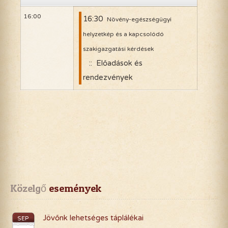
16:00
16:30
Növény-egészségügyi
helyzetkép és a kapcsolódó
szakigazgatási kérdések
:: Előadások és
rendezvények
Közelgő
 események
Jövőnk lehetséges táplálékai
SEP