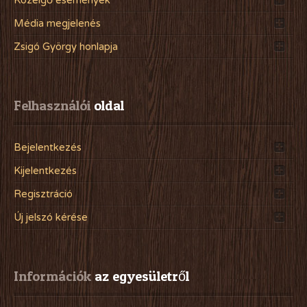
Közelgő események
Média megjelenés
Zsigó György honlapja
Felhasználói
 oldal
Bejelentkezés
Kijelentkezés
Regisztráció
Új jelszó kérése
Információk
 az egyesületről