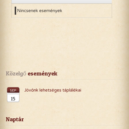
Nincsenek események
Közelgő
 események
Jövőnk lehetséges táplálékai
SEP
15
Naptár