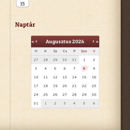
15
Flowers Virág Nagy és
Kiskereskedés
Naptár
Fészek Kert Kertészeti
Szakáruház
Augusztus
2026
«
<
>
»
GYŐRKERT Parképítő Kft
H
K
Sz
Cs
P
Szo
V
27
28
29
30
31
1
2
3
4
5
6
7
8
9
10
11
12
13
14
15
16
17
18
19
20
21
22
23
24
25
26
27
28
29
30
31
1
2
3
4
5
6