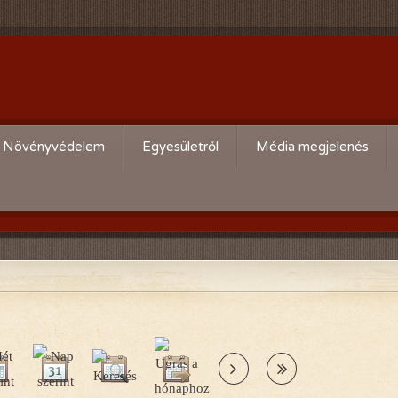
Növényvédelem
Egyesületről
Média megjelenés
Körzeti kártevő előrejelzés
Köszöntő
,
Aktuális növényvédelmi teendők
Alapszabály
Bírósági beszámolók
Események beszámolói
Előadóink bemutató anyagai
Kertbarát kiadványaink
Vásárlási kedvezmények