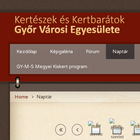
Kezdőlap
Képgaléria
Fórum
Naptár
Évente:
Cserebere
GY-M-S Megyei Kiskert program
2026-évi események
Hogyan csináld! - Kérdezz
felelek.
2025-évi események
Home
Naptár
Gyümölcsöskert
2024-évi események
Zöldségeskert
2023-évi események
Díszkert
2022-évi események
2021-évi események