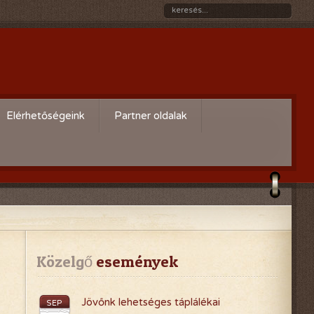
Elérhetőségeink
Partner oldalak
Győri gazdaboltok/Variogen Kft
Zsigó György honlapja
Kertészek és Kertbarátok
Országos Szövetsége
AgroPlus Szerviz
Közelgő
 események
GAYERKERT Kft. - Szentiváni
Jövőnk lehetséges táplálékai
SEP
kertcentrum