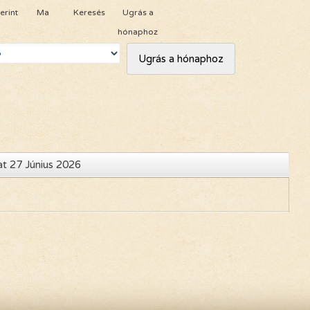
erint
Ma
Keresés
Ugrás a
Adó 1%
hónaphoz
Ugrás a hónaphoz
t 27 Június 2026