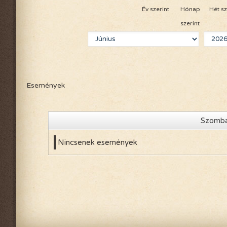
Év szerint
Hónap
Hét sz
2020-évi események
szerint
2019-évi események
2018-évi események
2017-évi események
Események
2016-évi események
2015-évi események
Szomba
2014-évi események
Nincsenek események
2026-évi események