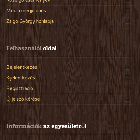
Közelgő események
Média megjelenés
Zsigó György honlapja
Felhasználói
 oldal
Bejelentkezés
Kijelentkezés
Regisztráció
Új jelszó kérése
Információk
 az egyesületről