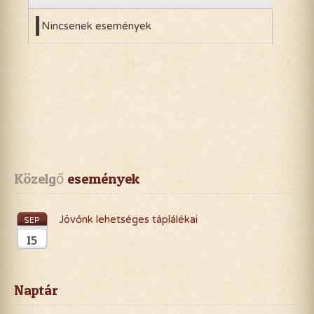
Nincsenek események
Közelgő
 események
Jövőnk lehetséges táplálékai
SEP
15
Naptár